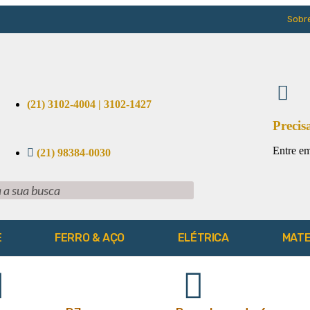
Sobr
(21) 3102-4004 | 3102-1427
Precis
Entre em
(21) 98384-0030
E
FERRO & AÇO
ELÉTRICA
MATE