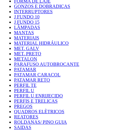
FORMA DE LAJE
GONZOS E DOBRADIÇAS
INTERRUPTORES
J FUNDO 10
J FUNDO 15
LÂMPADAS
MANTAS
MATERIAIS
MATERIAL HIDRÁULICO
MET. GALV
MET. PRETO
METALON
PARAFUSO AUTOBROCANTE
PATAMAR
PATAMAR CARACOL
PATAMAR RETO
PERFIL TE
PERFIL U
PERFIL U ENRIJECIDO
PERFIS E TRELIÇAS
PREGOS
QUADROS ELÈTRICOS
REATORES
ROLDANAS/ PINO GUIA
SAIDAS