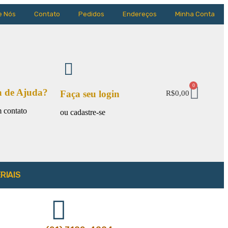
e Nós
Contato
Pedidos
Endereços
Minha Conta
0
a de Ajuda?
Faça seu login
R$
0,00
 contato
ou cadastre-se
RIAIS