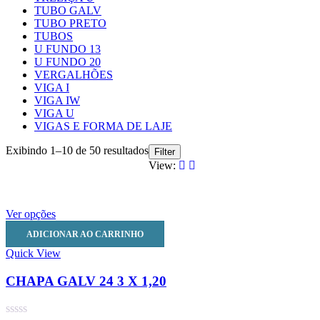
TUBO GALV
TUBO PRETO
TUBOS
U FUNDO 13
U FUNDO 20
VERGALHÕES
VIGA I
VIGA IW
VIGA U
VIGAS E FORMA DE LAJE
Exibindo 1–10 de 50 resultados
Filter
View:
Ver opções
ADICIONAR AO CARRINHO
Quick View
CHAPA GALV 24 3 X 1,20