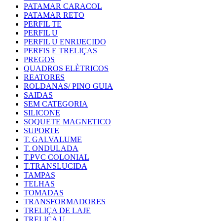
PATAMAR CARACOL
PATAMAR RETO
PERFIL TE
PERFIL U
PERFIL U ENRIJECIDO
PERFIS E TRELIÇAS
PREGOS
QUADROS ELÈTRICOS
REATORES
ROLDANAS/ PINO GUIA
SAIDAS
SEM CATEGORIA
SILICONE
SOQUETE MAGNETICO
SUPORTE
T. GALVALUME
T. ONDULADA
T.PVC COLONIAL
T.TRANSLUCIDA
TAMPAS
TELHAS
TOMADAS
TRANSFORMADORES
TRELIÇA DE LAJE
TRELIÇA U