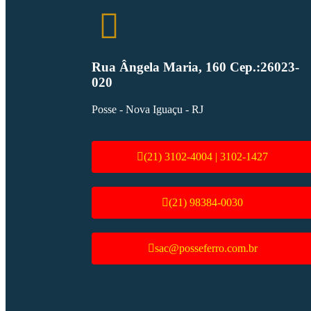
Rua Ângela Maria, 160 Cep.:26023-
020
Posse - Nova Iguaçu - RJ
(21) 3102-4004 | 3102-1427
(21) 98384-0030
sac@posseferro.com.br