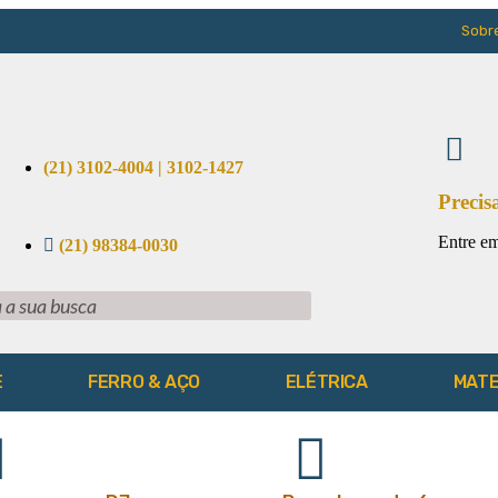
Sobr
(21) 3102-4004 | 3102-1427
Precis
Entre em
(21) 98384-0030
E
FERRO & AÇO
ELÉTRICA
MATE