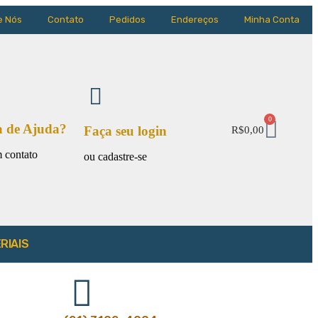
e Nós
Contato
Pedidos
Endereços
Minha Conta
0
a de Ajuda?
Faça seu login
R$
0,00
 contato
ou cadastre-se
RIAIS