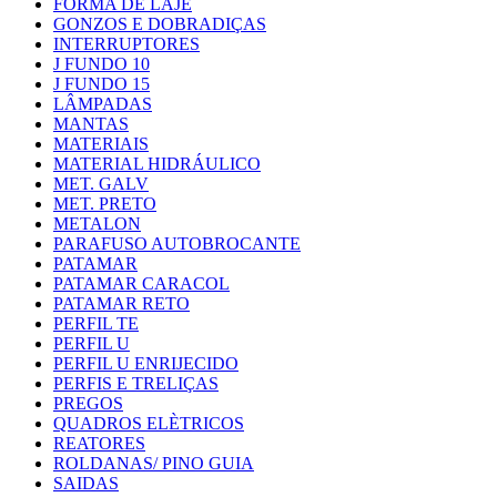
FORMA DE LAJE
GONZOS E DOBRADIÇAS
INTERRUPTORES
J FUNDO 10
J FUNDO 15
LÂMPADAS
MANTAS
MATERIAIS
MATERIAL HIDRÁULICO
MET. GALV
MET. PRETO
METALON
PARAFUSO AUTOBROCANTE
PATAMAR
PATAMAR CARACOL
PATAMAR RETO
PERFIL TE
PERFIL U
PERFIL U ENRIJECIDO
PERFIS E TRELIÇAS
PREGOS
QUADROS ELÈTRICOS
REATORES
ROLDANAS/ PINO GUIA
SAIDAS