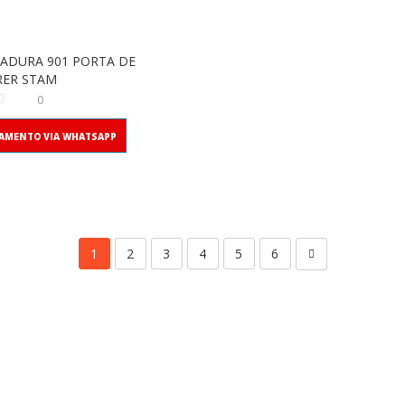
ADURA 901 PORTA DE
RER STAM
0
AMENTO VIA WHATSAPP
1
2
3
4
5
6