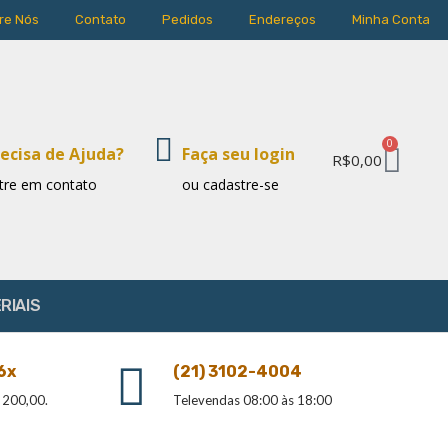
re Nós
Contato
Pedidos
Endereços
Minha Conta
0
ecisa de Ajuda?
Faça seu login
R$
0,00
tre em contato
ou cadastre-se
RIAIS
6x
(21) 3102-4004
 200,00.
Televendas 08:00 às 18:00