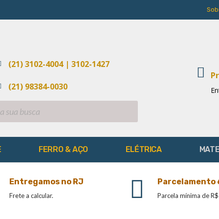
Sob
(21) 3102-4004 | 3102-1427
Pr
(21) 98384-0030
En
E
FERRO & AÇO
ELÉTRICA
MATE
Entregamos no RJ
Parcelamento 
Frete a calcular.
Parcela mínima de R$