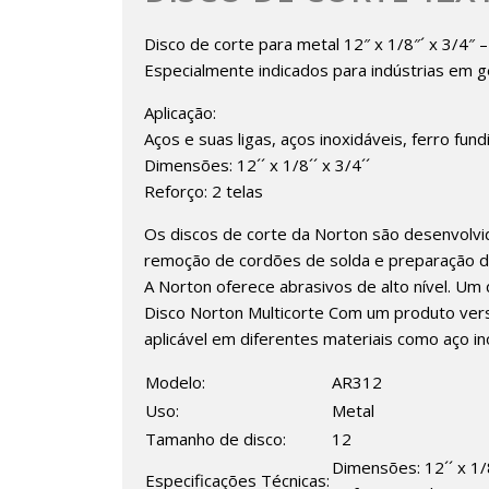
Disco de corte para metal 12″ x 1/8″´ x 3/4″
Especialmente indicados para indústrias em g
Aplicação:
Aços e suas ligas, aços inoxidáveis, ferro fun
Dimensões: 12´´ x 1/8´´ x 3/4´´
Reforço: 2 telas
Os discos de corte da Norton são desenvolv
remoção de cordões de solda e preparação d
A Norton oferece abrasivos de alto nível. Um 
Disco Norton Multicorte Com um produto versát
aplicável em diferentes materiais como aço ino
Modelo:
AR312
Uso:
Metal
Tamanho de disco:
12
Dimensões: 12´´ x 1/8
Especificações Técnicas: