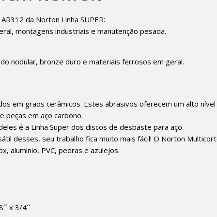
 – AR312 da Norton Linha SUPER:
eral, montagens industriais e manutenção pesada.
dido nodular, bronze duro e materiais ferrosos em geral.
idos em grãos cerâmicos. Estes abrasivos oferecem um alto nív
e peças em aço carbono.
deles é a Linha Super dos discos de desbaste para aço.
il desses, seu trabalho fica muito mais fácil! O Norton Multicor
x, alumínio, PVC, pedras e azulejos.
´´ x 3/4´´