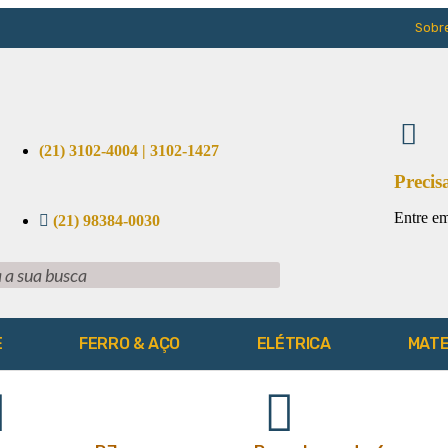
Sobr
(21) 3102-4004 | 3102-1427
Precis
Entre em
(21) 98384-0030
E
FERRO & AÇO
ELÉTRICA
MATE