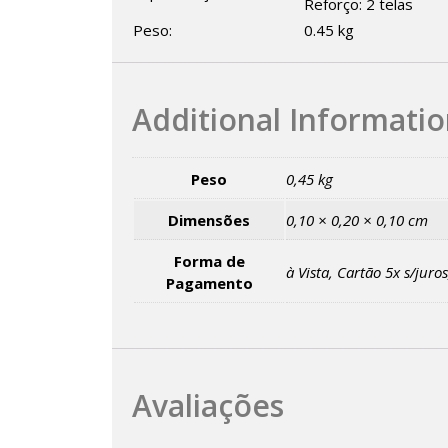
Reforço: 2 telas
Peso:
0.45 kg
Additional Informati
Peso
0,45 kg
Dimensões
0,10 × 0,20 × 0,10 cm
Forma de
à Vista, Cartão 5x s/juro
Pagamento
Avaliações