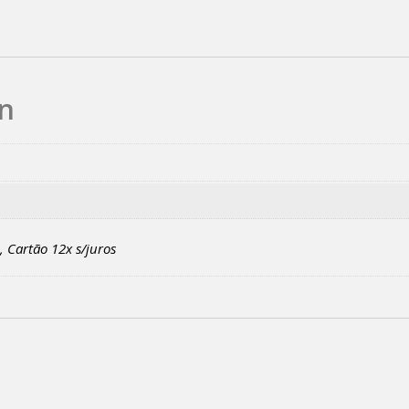
on
s, Cartão 12x s/juros