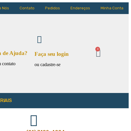
e Nós
Contato
Pedidos
Endereços
Minha Conta
0
a de Ajuda?
Faça seu login
 contato
ou cadastre-se
RIAIS