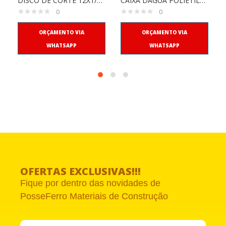
DISCO DE CORTE 12X1/8X1 NORTON
CAIXA DAGUA POLIETILENO 310LT C/TAMPA FORTLEV
0
0
ORÇAMENTO VIA
ORÇAMENTO VIA
WHATSAPP
WHATSAPP
OFERTAS EXCLUSIVAS!!!
Fique por dentro das novidades de
PosseFerro Materiais de Construção