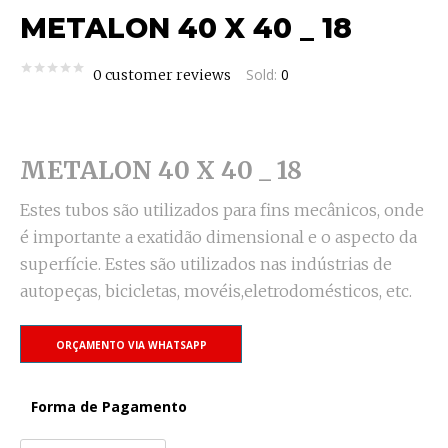
METALON 40 X 40 _ 18
Sold:
0
0
customer reviews
METALON 40 X 40 _ 18
Estes tubos são utilizados para fins mecânicos, onde
é importante a exatidão dimensional e o aspecto da
superfície. Estes são utilizados nas indústrias de
autopeças, bicicletas, movéis,eletrodomésticos, etc.
ORÇAMENTO VIA WHATSAPP
Forma de Pagamento