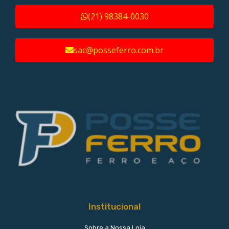
(21) 98384-0030
sac@posseferro.com.br
Institucional
Sobre a Nossa Loja