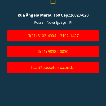
Rua Ângela Maria, 160 Cep.:26023-020
Posse - Nova Iguaçu - RJ
(21) 3102-4004 | 3102-1427
(21) 98384-0030
sac@posseferro.com.br