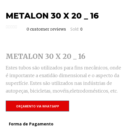
METALON 30 X 20 _ 16
Sold:
0
0
customer reviews
METALON 30 X 20 _ 16
Estes tubos são utilizados para fins mecânicos, onde
é importante a exatidão dimensional e o aspecto da
superfície. Estes são utilizados nas indústrias de
autopeças, bicicletas, movéis,eletrodomésticos, etc.
ORÇAMENTO VIA WHATSAPP
Forma de Pagamento