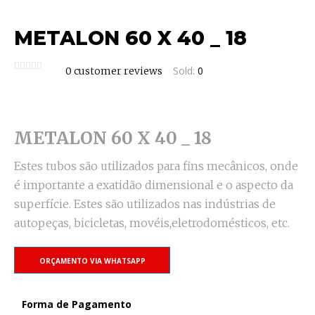
METALON 60 X 40 _ 18
Sold:
0
0
customer reviews
METALON 60 X 40 _ 18
Estes tubos são utilizados para fins mecânicos, onde
é importante a exatidão dimensional e o aspecto da
superfície. Estes são utilizados nas indústrias de
autopeças, bicicletas, movéis,eletrodomésticos, etc.
ORÇAMENTO VIA WHATSAPP
Forma de Pagamento