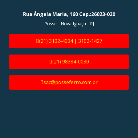
Rua Ângela Maria, 160 Cep.:26023-020
Posse - Nova Iguaçu - RJ
(21) 3102-4004 | 3102-1427
(21) 98384-0030
sac@posseferro.com.br