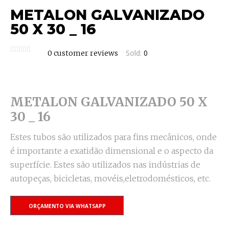
METALON GALVANIZADO
50 X 30 _ 16
Sold:
0
0
customer reviews
METALON GALVANIZADO 50 X
30 _ 16
Estes tubos são utilizados para fins mecânicos, onde
é importante a exatidão dimensional e o aspecto da
superfície. Estes são utilizados nas indústrias de
autopeças, bicicletas, movéis,eletrodomésticos, etc.
ORÇAMENTO VIA WHATSAPP