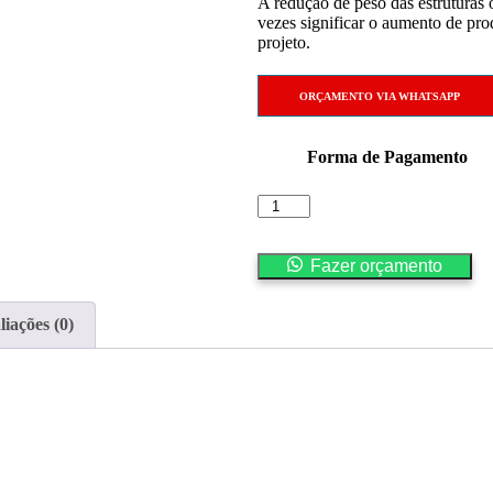
A redução de peso das estruturas 
vezes significar o aumento de pro
projeto.
ORÇAMENTO VIA WHATSAPP
Forma de Pagamento
Fazer orçamento
liações (0)