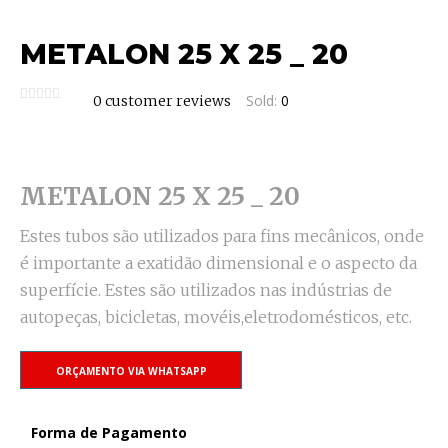
METALON 25 X 25 _ 20
Sold:
0
0
customer reviews
METALON 25 X 25 _ 20
Estes tubos são utilizados para fins mecânicos, onde
é importante a exatidão dimensional e o aspecto da
superfície. Estes são utilizados nas indústrias de
autopeças, bicicletas, movéis,eletrodomésticos, etc.
ORÇAMENTO VIA WHATSAPP
Forma de Pagamento